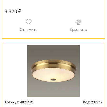
3 320 ₽
4824/4C
232747