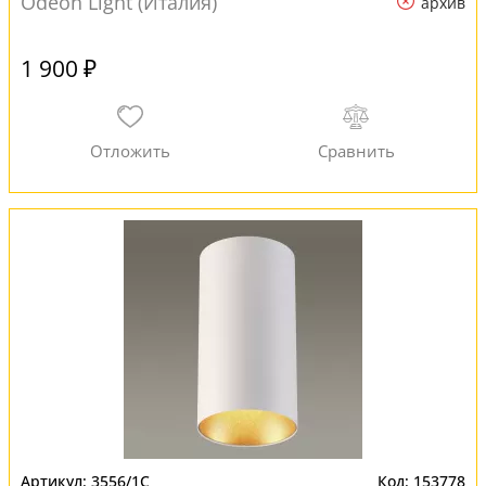
Odeon Light (Италия)
архив
1 900 ₽
3556/1C
153778