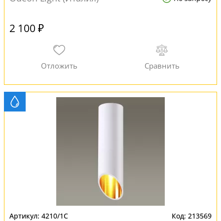
2 100 ₽
4210/1C
213569