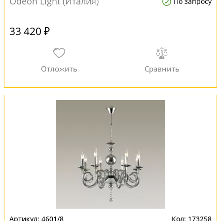
Odeon Light (Италия)
По запросу
33 420 ₽
4601/8
173258