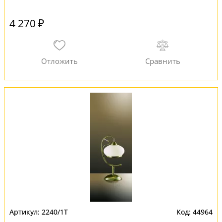
4 270 ₽
2240/1T
44964