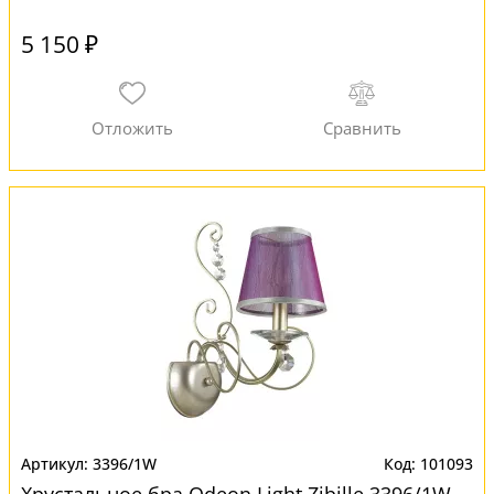
5 150 ₽
3396/1W
101093