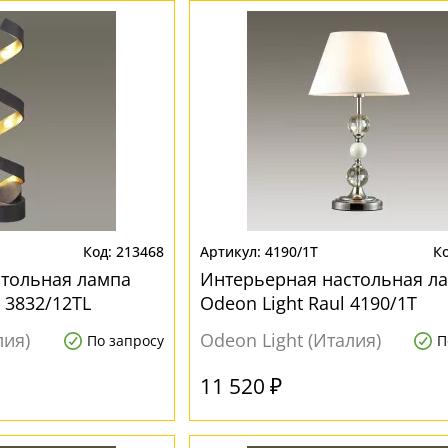
213468
4190/1T
стольная лампа
Интерьерная настольная л
a 3832/12TL
Odeon Light Raul 4190/1T
лия)
Odeon Light (Италия)
По запросу
П
11 520 ₽