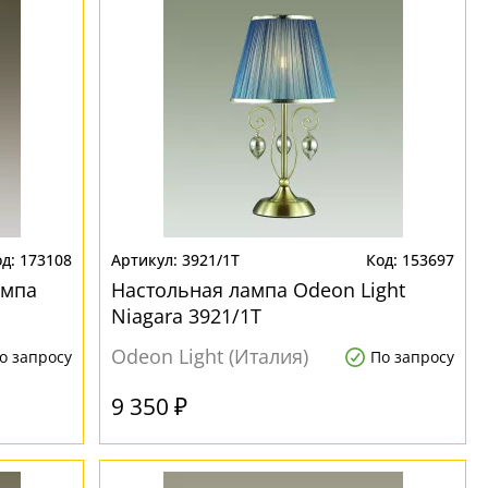
173108
3921/1T
153697
ампа
Настольная лампа Odeon Light
Niagara 3921/1T
Odeon Light (Италия)
о запросу
По запросу
9 350 ₽