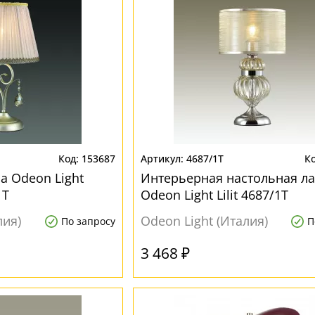
153687
4687/1T
а Odeon Light
Интерьерная настольная л
1T
Odeon Light Lilit 4687/1T
лия)
Odeon Light (Италия)
По запросу
П
3 468 ₽