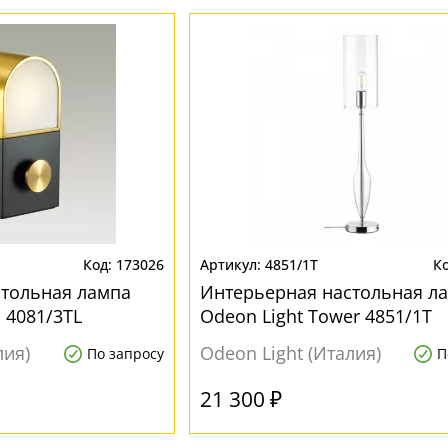
173026
4851/1T
стольная лампа
Интерьерная настольная л
 4081/3TL
Odeon Light Tower 4851/1T
лия)
Odeon Light (Италия)
По запросу
П
21 300 ₽