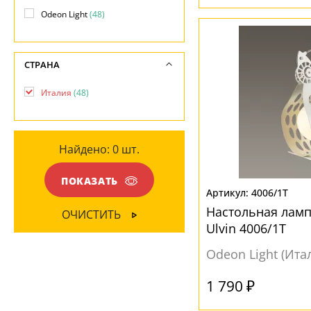
-
Шар
(3)
-
Odeon Light
(48)
Никель
(6)
Прозрачный
(1)
ПОВЕРХНОСТЬ
СТРАНА
Серебро
(2)
Глянцевый
(11)
Серый
(3)
Италия
(48)
Матовый
(26)
МАТЕРИАЛ
Хром
(13)
Прозрачный
(8)
Черный
(16)
Металл
(47)
Рельефный
(1)
Найдено:
0
шт.
Стекло
(1)
Текстиль
(3)
ПОКАЗАТЬ
4006/1T
ПОВЕРХНОСТЬ
НАПРАВЛЕНИЕ
Настольная ламп
ОЧИСТИТЬ
Глянцевый
(17)
Ulvin 4006/1T
Вверх
(31)
Матовый
(31)
Odeon Light (Ита
Вниз
(14)
1 790 ₽
МАТЕРИАЛ