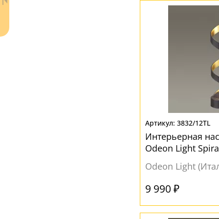
Серый
(8)
Синий
(1)
Черный
(8)
Ваш регион:
Москва
3832/12TL
+7 (800) 775-63-32
- бесплатно по России
Интерьерная на
+7 (495) 255-03-21
Odeon Light Spir
- бесплатная доставка
Odeon Light (Ита
9 990 ₽