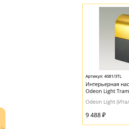
Акрил
(5)
Металл
(12)
Стекло
(18)
Ткань
(15)
Хрусталь
(1)
ЦВЕТ ПЛАФОНОВ
Бежевый
(2)
4081/3TL
Белый
(20)
Интерьерная на
Odeon Light Tram
Бордовый
(1)
Odeon Light (Ита
Желтый
(1)
Коричневый
(2)
9 488 ₽
Прозрачный
(8)