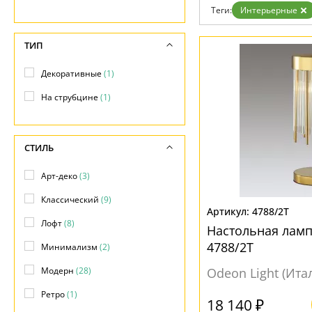
Возврат
Техно
Теги:
Интерьерные
Отзывы
Хай тек
Установка
Дизайнерам
ТИП
Бренды
Контакты
Декоративные
(1)
На струбцине
(1)
СТИЛЬ
Арт-деко
(3)
Классический
(9)
4788/2T
Лофт
(8)
Настольная ламп
4788/2T
Минимализм
(2)
Модерн
(28)
Odeon Light (Ита
Ретро
(1)
18 140 ₽