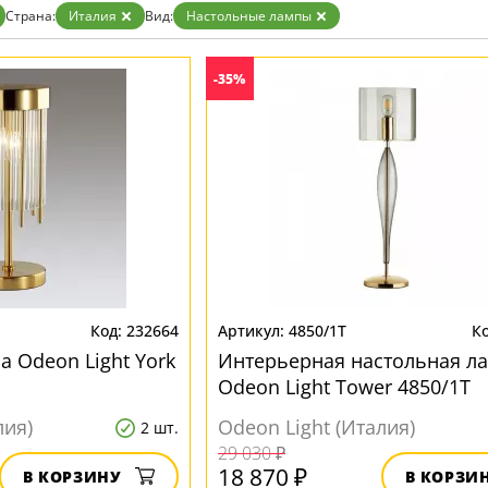
Страна:
Италия
Вид:
Настольные лампы
-35%
232664
4850/1T
а Odeon Light York
Интерьерная настольная л
Odeon Light Tower 4850/1T
лия)
Odeon Light (Италия)
2 шт.
29 030 ₽
18 870 ₽
В КОРЗИНУ
В КОРЗИ