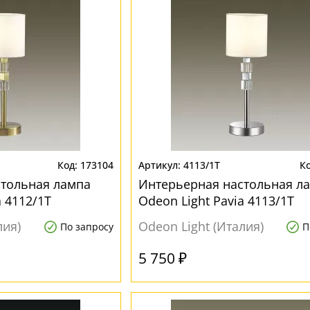
173104
4113/1T
стольная лампа
Интерьерная настольная л
a 4112/1T
Odeon Light Pavia 4113/1T
лия)
Odeon Light (Италия)
По запросу
П
5 750 ₽