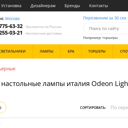
Установка
Дизайнерам
Бренды
Контакты
ы
Перезвоним за 30 сек
он:
Москва
 775-63-32
- бесплатно по России
атегории
 255-03-21
- бесплатная доставка
Например: торшеры
Назначение
Цвет
Бренд
СВЕТИЛЬНИКИ
ЛАМПЫ
БРА
ТОРШЕРЫ
СПО
тиная
Белые
инет
Бронза
е
Золото
ьерные
идор и прихожая
Прозрачные
ня
Хром
настольные лампы италия Odeon Ligh
с
Черные
хожая
льня
Дизайн/Форма
Тарелки
р
СОРТИРОВАТЬ:
Шары
:
Особенности