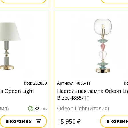
232839
4855/1T
а Odeon Light
Настольная лампа Odeon Li
Bizet 4855/1T
лия)
Odeon Light (Италия)
32 шт.
15 950 ₽
В КОРЗИНУ
В КОРЗИ