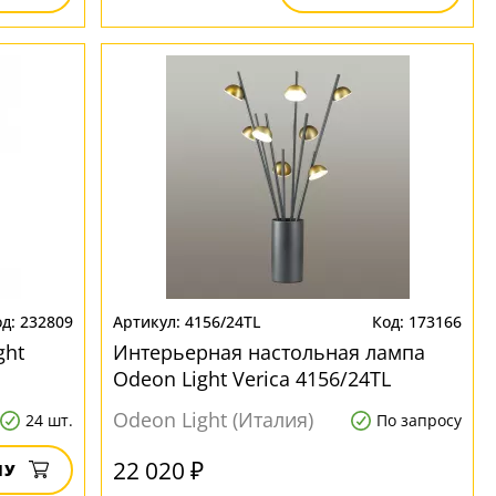
232809
4156/24TL
173166
ght
Интерьерная настольная лампа
Odeon Light Verica 4156/24TL
Odeon Light (Италия)
24 шт.
По запросу
22 020 ₽
НУ