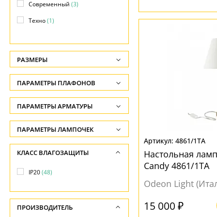
Современный
(3)
Техно
(1)
Флористика
(3)
Хай-тек
(3)
РАЗМЕРЫ
Высота, см
ПАРАМЕТРЫ ПЛАФОНОВ
-
ФОРМА ПЛАФОНА
ПАРАМЕТРЫ АРМАТУРЫ
Глубина, см
-
Декоративный
(6)
ЦВЕТ АРМАТУРЫ
ПАРАМЕТРЫ ЛАМПОЧЕК
Ширина, см
Конус
(13)
4861/1TA
Количество ламп
Бежевый
(2)
КЛАСС ВЛАГОЗАЩИТЫ
-
Настольная ламп
Круглый
(1)
-
Белый
(5)
Candy 4861/1TA
Диаметр, см
IP20
(48)
Полушар
(1)
Общая мощность ламп
Бронза
(3)
Odeon Light (Ита
-
Цветок
(1)
-
Зеленый
(1)
15 000 ₽
Длина, см
Цилиндр
(7)
ПРОИЗВОДИТЕЛЬ
Напряжение
Золото
(10)