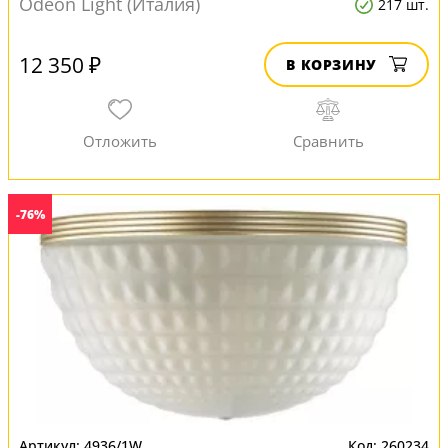
Odeon Light (Италия)
217 шт.
12 350 ₽
В КОРЗИНУ
-76%
4936/1W
260234