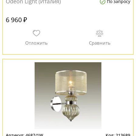
Odeon Light (Италия)
По запросу
6 960 ₽
4687/1W
213689