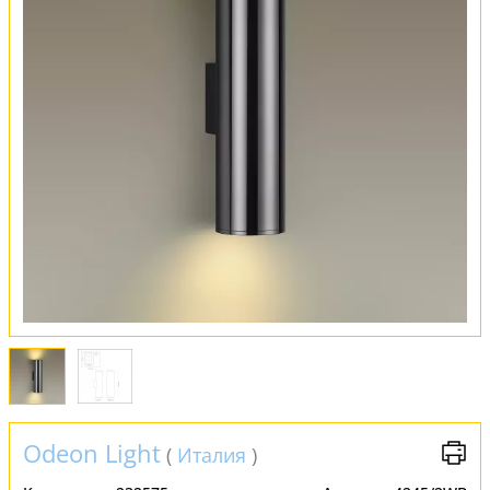
Оплата и доставка
Обмен и возврат
Установка
FAQ
Отзывы
Odeon Light
(
Италия
)