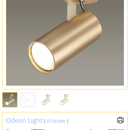
Оплата и доставка
Обмен и возврат
Установка
FAQ
Отзывы
Odeon Light
(
Италия
)