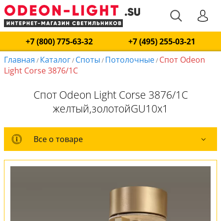
+7 (800) 775-63-32
+7 (495) 255-03-21
Главная
Каталог
Споты
Потолочные
Спот Odeon
/
/
/
/
Light Corse 3876/1C
Спот Odeon Light Corse 3876/1C
желтый,золотойGU10x1
Все о товаре
Все о товаре
Комплект лампочек
Вся коллекция