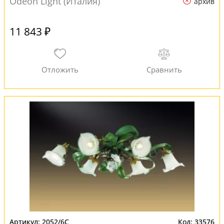
Odeon Light (Италия)
архив
11 843 ₽
2052/6C
33576